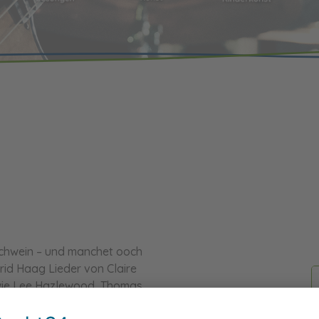
schwein – und manchet ooch
trid Haag Lieder von Claire
wie Lee Hazlewood, Thomas
e Weise setzt Astrid Haag die