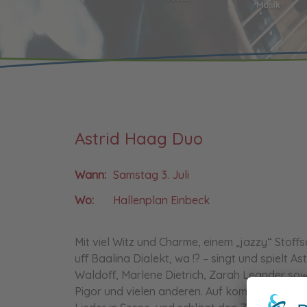
Astrid Haag Duo
Wann:
Samstag 3. Juli
Wo:
Hallenplan Einbeck
Mit viel Witz und Charme, einem „jazzy“ Stoﬀ
uﬀ Baalina Dialekt, wa !? – singt und spielt As
Waldoﬀ, Marlene Dietrich, Zarah Leander so
Pigor und vielen anderen. Auf komisch-skurril