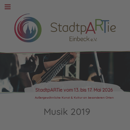
StadtpARTie vom 13. bis 17. Mai 2026
Außergewöhnliche Kunst & Kultur an besonderen Orten
Musik 2019