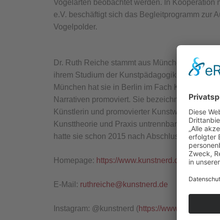
Vogelarten beobachtet werden. In Kooperation m
e.V. beschäftigt sich das Begleitprogramm zur 
Vogelpolder.
Dr. Ruth Reiche stammt aus München und lebt a
ihrem Studium der Kunstpädagogik, Kunstgesch
München hat sie in Berlin im Fach Kunstgeschic
Narrativen promoviert. Sie bezeichnet sich selbs
Künstlerin und promovierter Kunstwissenschaftl
Kunsttheorie und Praxis untrennbar verknüpft. D
hatte sie schon 2015 nach Abschluss ihrer Prom
Homepage:
https://www.kunstnerd.de
E-Mail:
ruthreiche@kunstnerd.de
Instagram: @kunstnerd (
https://www.instagram.