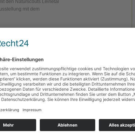
it den Naturscouts Leinetal
Ausstellung mit dem
ktuell in Göttingen. Nach
ichte und Philosophie in
hte über Strategien des
t als ein „Hybrid“ aus bildender
erin. Für Ruth Reiche sind
ie erste Einzelausstellung
otion.
com/kunstnerd/
)