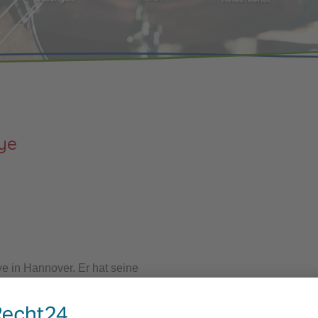
aye
ye in Hannover. Er hat seine
v fortgesetzt und dabei stets
erzuentwickeln.