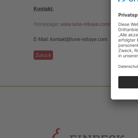
Kontakt:
Homepage:
www.lune-ndiaye.com/
E-Mail:
kontakt@lune-ndiaye.com
Zurück