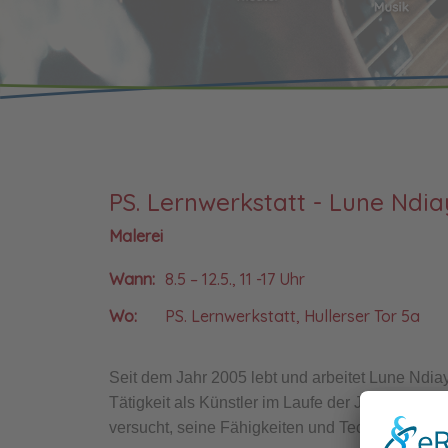
PS. Lernwerkstatt - Lune Ndi
Malerei
Wann:
8.5 – 12.5., 11 -17 Uhr
Wo:
PS. Lernwerkstatt, Hullerser Tor 5a
Seit dem Jahr 2005 lebt und arbeitet Lune Ndia
Tätigkeit als Künstler im Laufe der Jahre intensi
versucht, seine Fähigkeiten und Techniken weit