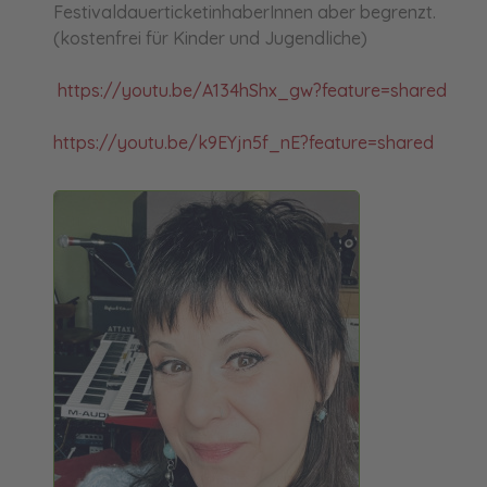
FestivaldauerticketinhaberInnen aber begrenzt.
(kostenfrei für Kinder und Jugendliche)
https://youtu.be/A134hShx_gw?feature=shared
https://youtu.be/k9EYjn5f_nE?feature=shared