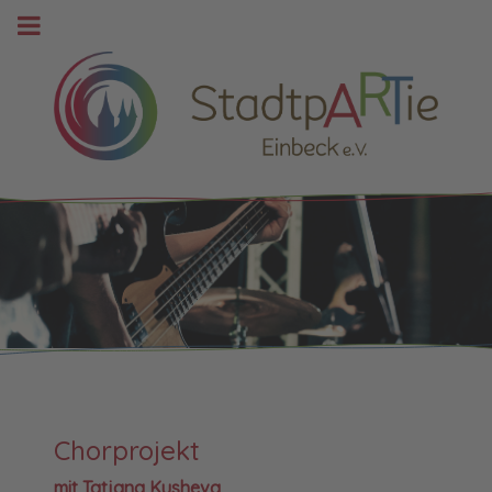
Chorprojekt
mit Tatjana Kusheva