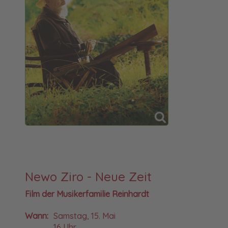
Newo Ziro - Neue Zeit
Film der Musikerfamilie Reinhardt
Wann:
Samstag, 15. Mai
16 Uhr