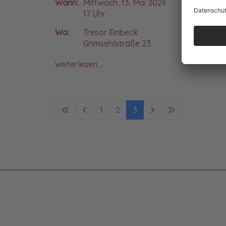
Wann:
Mittwoch, 13. Mai 2026
17 Uhr
Wo:
Tresor Einbeck
Grimsehlstraße 23
weiterlesen...
1
2
3