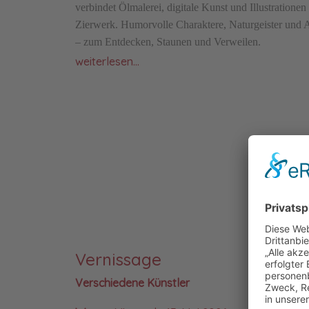
verbindet Ölmalerei, digitale Kunst und Illustration
Zierwerk. Humorvolle Charaktere, Naturgeister und A
– zum Entdecken, Staunen und Verweilen.
weiterlesen...
Vernissage
Verschiedene Künstler