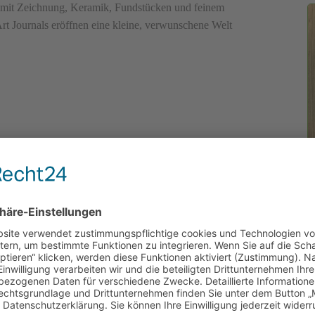
en mit Zeichnung, Keramik, Fundstücken und feinem
rt Journals eröffnen eine kleine, verwunschene Welt